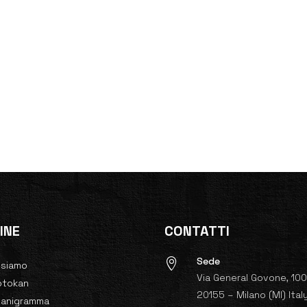
INE
CONTATTI
Sede

 siamo
Via General Govone, 10
otokan
20155 – Milano (MI) Ital
ganigramma