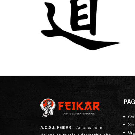
PAG
Chi
Sh
A.C.S.I. FEIKAR
–
Associazione
Or