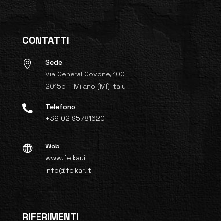
CONTATTI
Sede

Via General Govone, 100
20155 – Milano (MI) Italy
Telefono

+39 02 95781620
Web

www.feikar.it
info@feikar.it
RIFERIMENTI