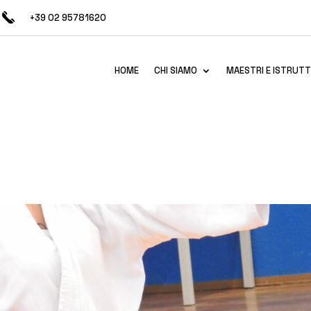
+39 02 95781620
HOME
CHI SIAMO
MAESTRI E ISTRUTT