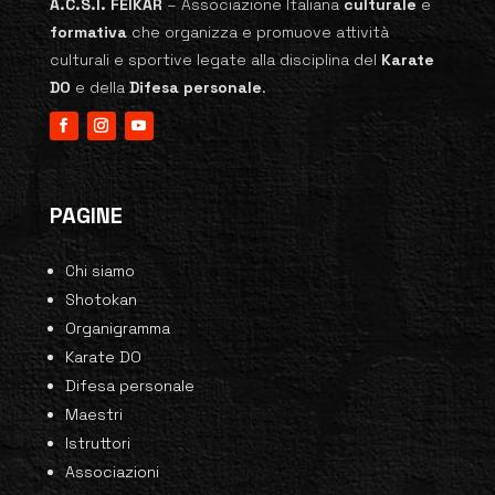
A.C.S.I. FEIKAR
–
Associazione Italiana
culturale
e
formativa
che organizza e promuove attività
culturali e sportive legate alla disciplina del
Karate
DO
e della
Difesa personale
.
PAGINE
Chi siamo
Shotokan
Organigramma
Karate DO
Difesa personale
Maestri
Istruttori
Associazioni