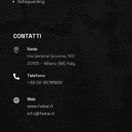
Safeguarding
CONTATTI
Sede

Via General Govone, 100
20155 – Milano (MI) Italy
Telefono

+39 02 95781620
Web

www.feikar.it
info@feikar.it