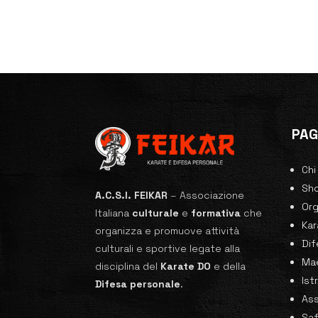
PAG
Chi
Sh
A.C.S.I. FEIKAR
–
Associazione
Or
Italiana
culturale
e
formativa
che
Ka
organizza e promuove attività
Dif
culturali e sportive legate alla
Mae
disciplina del
Karate
DO
e della
Ist
Difesa personale
.
Ass
Sa