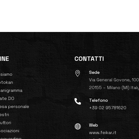
INE
CONTATTI
Sede

 siamo
Via General Govone, 10
otokan
20155 – Milano (MI) Ital
ganigramma
rate DO
Telefono

esa personale
+39 02 95781620
stri
ruttori
Web

ociazioni
www.feikar.it
feguarding