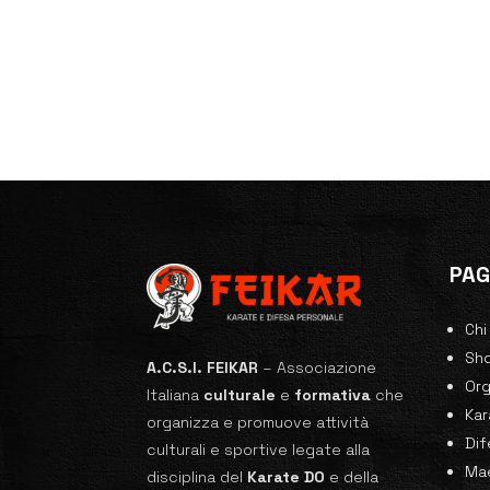
PAG
Chi
Sh
A.C.S.I. FEIKAR
–
Associazione
Or
Italiana
culturale
e
formativa
che
Ka
organizza e promuove attività
Dif
culturali e sportive legate alla
Mae
disciplina del
Karate
DO
e della