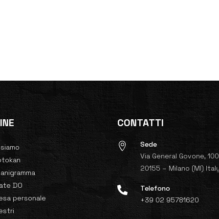
INE
CONTATTI
Sede

 siamo
Via General Govone, 10
otokan
20155 – Milano (MI) Ital
ganigramma
rate DO
Telefono

esa personale
+39 02 95781620
stri