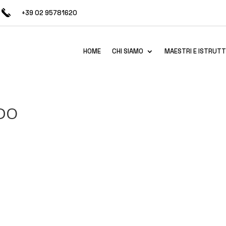
+39 02 95781620
HOME
CHI SIAMO
MAESTRI E ISTRUTT
-DO