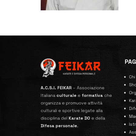
PAG
Chi
Sh
A.C.S.I. FEIKAR
–
Associazione
Or
Italiana
culturale
e
formativa
che
Ka
organizza e promuove attività
Dif
culturali e sportive legate alla
Mae
disciplina del
Karate
DO
e della
Ist
Difesa personale
.
Ass