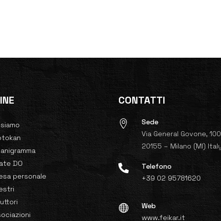
INE
CONTATTI
Sede

 siamo
Via General Govone, 10
otokan
20155 – Milano (MI) Ital
ganigramma
rate DO
Telefono

esa personale
+39 02 95781620
stri
ruttori
Web

ociazioni
www.feikar.it