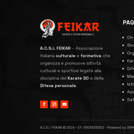
PAG
Chi
Sh
A.C.S.I. FEIKAR
–
Associazione
Or
Italiana
culturale
e
formativa
che
Ka
organizza e promuove attività
Dif
culturali e sportive legate alla
Mae
disciplina del
Karate
DO
e della
Ist
Difesa personale
.
Ass
Sa
A.C.S.I. FEIKAR © 2024 – CF: 97699310153 – Powered by
DW