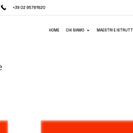
+39 02 95781620
HOME
CHI SIAMO
MAESTRI E ISTRUTT
e