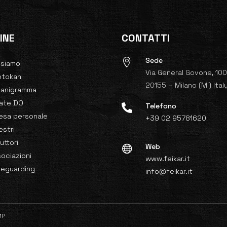
INE
CONTATTI
Sede

 siamo
Via General Govone, 10
otokan
20155 – Milano (MI) Ital
ganigramma
rate DO
Telefono

esa personale
+39 02 95781620
stri
ruttori
Web

ociazioni
www.feikar.it
feguarding
info@feikar.it
MP