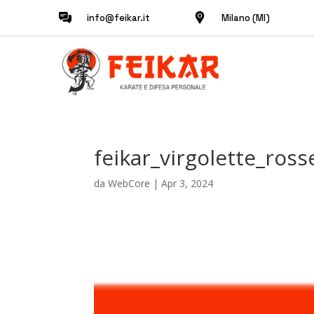
info@feikar.it
Milano (MI)
feikar_virgolette_ross
da
WebCore
|
Apr 3, 2024