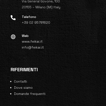
Via General Govone, 100
20155 – Milano (MI) Italy
Telefono

+39 02 95781620
Web

www.feikar.it
info@feikar.it
RIFERIMENTI
Contatti
Dove siamo
Domande frequenti